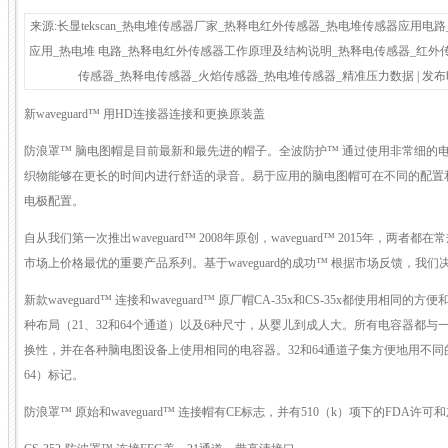
来源:长显tekscan_热电堆传感器厂家_热释电红外传感器_热电堆传感器应用
应用_热电堆 电路_热释电红外传感器工作原理及结构说明_热释电传感器_红外
传感器_热释电传感器_火焰传感器_热电堆传感器_精准压力数据 | 发布时间:2
新waveguard™ 用HD连接器连接和更换原装盖
防浪罩™ 脑电图帽是目前最新和最先进的帽子。全波防护™ 通过使用非常细的
织物能够在更长的时间内进行舒适的录音。易于应用的脑电图帽可在不同的配置
电极配置。
自从我们第一次推出waveguard™ 2008年原创，waveguard™ 2015年，
市场上价格最优的重要产品系列。基于waveguard的成功™ 根据市场反馈，我们决定
新款waveguard™ 连接和waveguard™ 原厂帽CA-35x和CS-35x都使用
种布局（21、32和64个通道）以及6种尺寸，从婴儿到成人大。所有电容器都与一
换性，并在各种脑电图设备上使用相同的电容器。32和64通道子集方便地用不同的颜
64）标记。
防浪罩™ 原始和waveguard™ 连接帽有CE标志，并有510（k）项下的FDA许