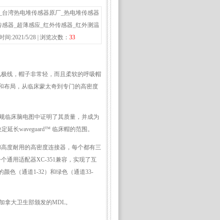
电路_台湾热电堆传感器原厂_热电堆传感器
传感器_超薄感应_红外传感器_红外测温
021/5/28 | 浏览次数：
33
电极线，帽子非常轻，而且柔软的呼吸帽
和布局，从临床蒙太奇到专门的高密度
两者都在常规临床脑电图中证明了其质量，并成为
延长waveguard™ 临床帽的范围。
相同的方便和高度耐用的高密度连接器，每个都有三
个通用适配器XC-351兼容，实现了互
色（通道1-32）和绿色（通道33-
可和加拿大卫生部颁发的MDL。