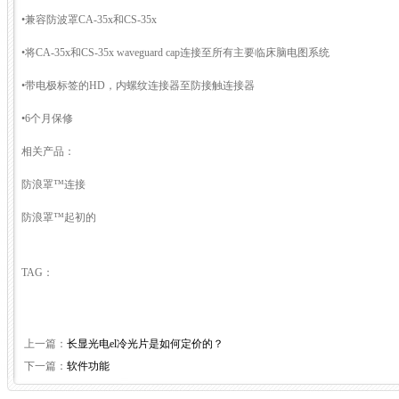
•兼容防波罩CA-35x和CS-35x
•将CA-35x和CS-35x waveguard cap连接至所有主要临床脑电图系统
•带电极标签的HD，内螺纹连接器至防接触连接器
•6个月保修
相关产品：
防浪罩™连接
防浪罩™起初的
TAG：
上一篇：
长显光电el冷光片是如何定价的？
下一篇：
软件功能