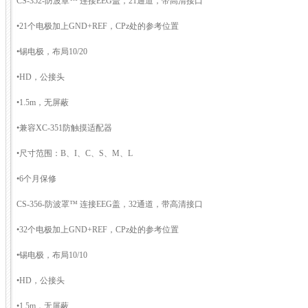
CS-352-防波罩™ 连接EEG盖，21通道，带高清接口
•21个电极加上GND+REF，CPz处的参考位置
•锡电极，布局10/20
•HD，公接头
•1.5m，无屏蔽
•兼容XC-351防触摸适配器
•尺寸范围：B、I、C、S、M、L
•6个月保修
CS-356-防波罩™ 连接EEG盖，32通道，带高清接口
•32个电极加上GND+REF，CPz处的参考位置
•锡电极，布局10/10
•HD，公接头
•1.5m，无屏蔽