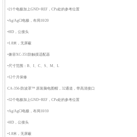
•21个电极加上GND+REF，CPz处的参考位置
•Ag/AgCl电极，布局10/20
•HD，公接头
•1.8米，无屏蔽
•兼容XC-351防触摸适配器
•尺寸范围：B、I、C、S、M、L
•12个月保修
CA-356-防波罩™ 原装脑电图帽，32通道，带高清接口
•32个电极加上GND+REF，CPz处的参考位置
•Ag/AgCl电极，布局10/10
•HD，公接头
•1.8米，无屏蔽