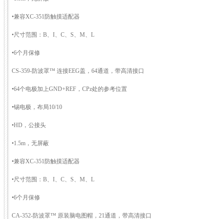
•兼容XC-351防触摸适配器
•尺寸范围：B、I、C、S、M、L
•6个月保修
CS-359-防波罩™ 连接EEG盖，64通道，带高清接口
•64个电极加上GND+REF，CPz处的参考位置
•锡电极，布局10/10
•HD，公接头
•1.5m，无屏蔽
•兼容XC-351防触摸适配器
•尺寸范围：B、I、C、S、M、L
•6个月保修
CA-352-防波罩™ 原装脑电图帽，21通道，带高清接口