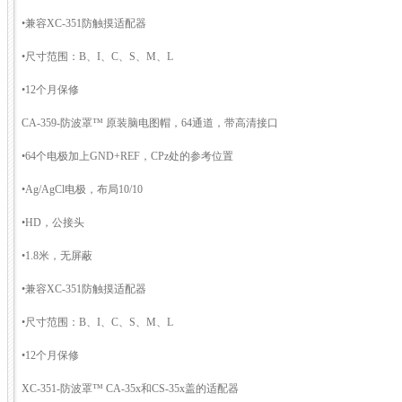
•兼容XC-351防触摸适配器
•尺寸范围：B、I、C、S、M、L
•12个月保修
CA-359-防波罩™ 原装脑电图帽，64通道，带高清接口
•64个电极加上GND+REF，CPz处的参考位置
•Ag/AgCl电极，布局10/10
•HD，公接头
•1.8米，无屏蔽
•兼容XC-351防触摸适配器
•尺寸范围：B、I、C、S、M、L
•12个月保修
XC-351-防波罩™ CA-35x和CS-35x盖的适配器