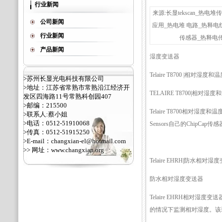
行业新闻
来源:长显tekscan_
公司新闻
应用_热电堆 电路_热释
行业新闻
传感器_热释电传感
产品新闻
湿度变送器
Telaire T8700 |相对湿度
>苏州长显光电科技有限公司
>地址：江苏省常熟市常熟沿江经济开
TELAIRE T8700|相对湿
发区四海路11号常熟科创园407
>邮编：215500
Telaire T8700相对
>联系人:蔡小姐
>电话：0512-51910068
Sensors自己的Chip
>传真：0512-51915250
>E-mail：changxian-el@hotmail.com
>> 网址：
www.changxian.org
Telaire EHRH|防水相对湿
防水相对湿度变送器
Telaire EHRH相
的情况下监测相对湿度。该